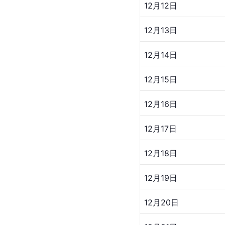
12月12日
12月13日
12月14日
12月15日
12月16日
12月17日
12月18日
12月19日
12月20日