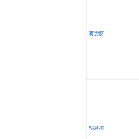
蒋雯丽
邬君梅