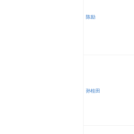
陈励
孙桂田