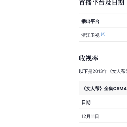
首播平台及日期
播出平台
[
3
]
浙江卫视
收视率
以下是2013年《女人帮
《女人帮》全集CSM
日期
12月11日