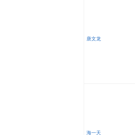
唐文龙
海一天