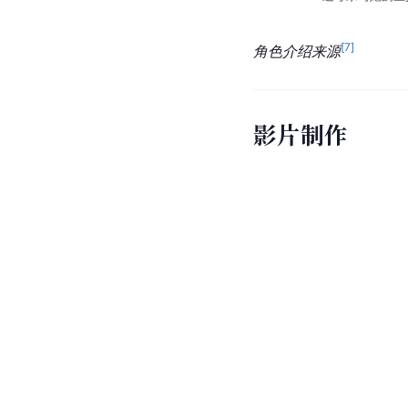
[
7
]
角色介绍来源
影片制作