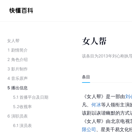
女人帮
女人帮
1
剧情简介
该条目为
2013年刘心刚执
2
角色介绍
3
影片制作
条目
4
音乐原声
5
播出信息
《女人帮》是一部由
刘
5.1
首播平台及日期
凡、
何冰
等人领衔主演
5.2
收视率
该剧以诙谐幽默的方式
6
演职员表
《女人帮》由北京电视
6.1
演员表
限公司
、星美千易文化