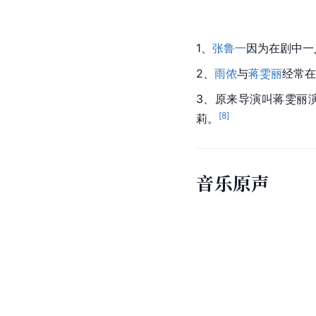
1、
张鲁一
因为在剧中一
2、
雨侬
与
蒋雯丽
经常在
3、原来导演叫蒋雯丽
[
8
]
莉。
音乐原声