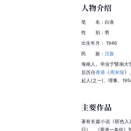
人物介绍
笔　　名：白洛
性　　别：男
出生年月： 1946
民　　族：
汉族
海南人。毕业于暨南大
后历任
香港
《
周末报
》
起人(之一)、理事。19
主要作品
著有长篇小说《暝色入
日》、《香港一条街》