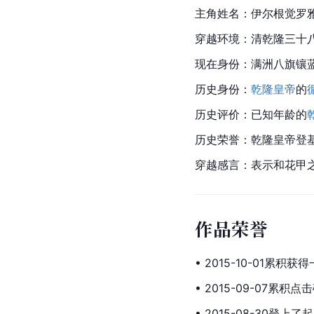
主角姓名：伊尔根觉罗
穿越环境：清乾隆三十
现在身份：满洲八旗镶
历史身份：
乾隆皇帝
的
历史评价：已知年龄的
历史荣誉：乾隆皇帝登
穿越感言：表示和花甲之
作品荣誉
• 2015-10-01累积
• 2015-09-07累积点
• 2015-08-30登上了
起