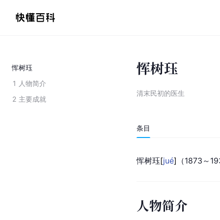
恽树珏
恽树珏
1
人物简介
清末民初的医生
2
主要成就
条目
恽树
珏
[
jué
]
（1873～1
人物简介