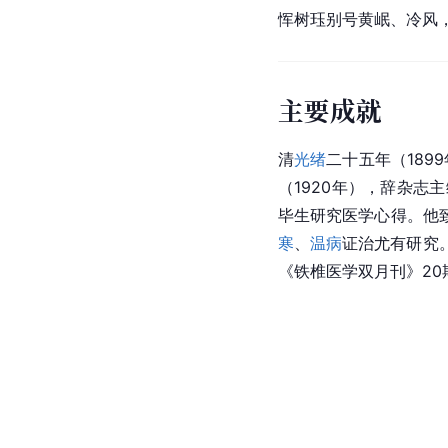
恽树珏别号黄岷、冷风
主要成就
清
光绪
二十五年（189
（1920年），辞杂
毕生研究医学心得。他
寒
、
温病
证治尤有研究
《铁椎医学双月刊》20