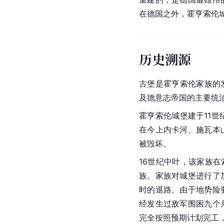
在德国之外，霍亨索伦
历史溯源
古堡是霍亨索伦家族的
及
德意志帝国
的主要统
霍亨索伦城堡建于11世
在今上内卡河、
施瓦本
被毁坏。
16世纪中叶，该家族在
族。家族对城堡进行了
时的退路。由于地势险
经发生过敌军围困九个
完全按照预期计划完工