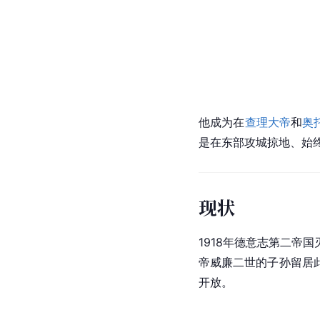
他成为在
查理大帝
和
奥
是在东部攻城掠地、始
现状
1918年
德意志第二帝国
帝威廉二世的子孙留居
开放。