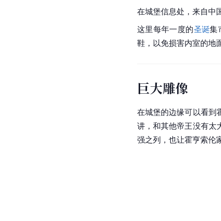
在城堡信息处，来自中
这里每年一度的
圣诞
集
鞋，以免损害内室的地
巨大雕像
在城堡的边缘可以看到
讲，和其他帝王没有太
强之列，也让霍亨索伦