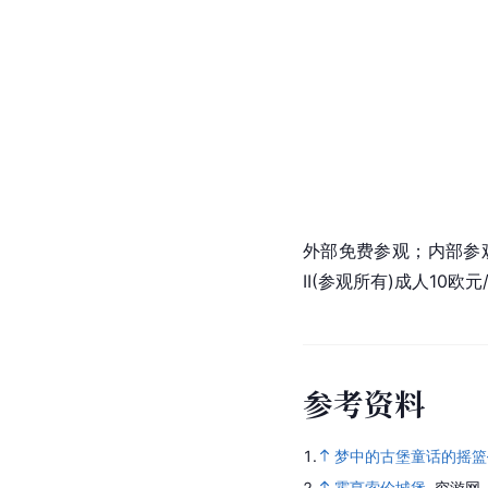
外部免费参观；内部参观Ca
II(参观所有)成人10欧
参
考
资
料
1.
梦中的古堡童话的摇篮
2.
霍亨索伦城堡
.
穷游网