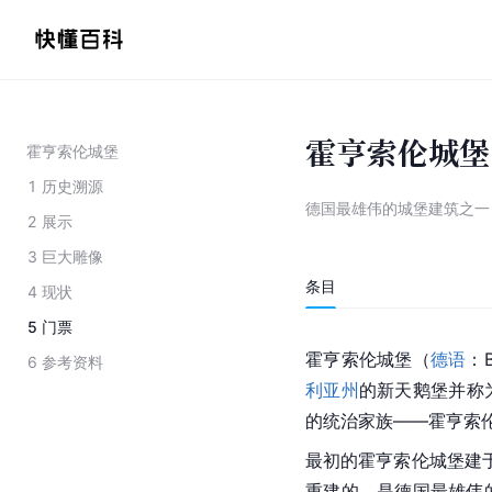
霍亨索伦城堡
霍亨索伦城堡
1
历史溯源
德国最雄伟的城堡建筑之一
2
展示
3
巨大雕像
条目
4
现状
5
门票
霍亨索伦城堡（
德语
：B
6
参考资料
利亚州
的新天鹅堡并称
的统治家族——霍亨索
最初的霍亨索伦城堡建于
重建的，是德国最雄伟