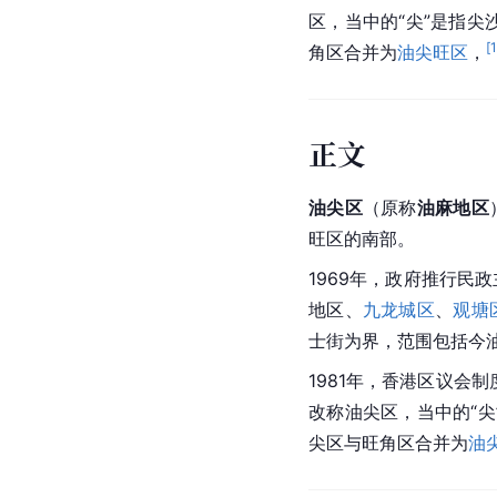
区，当中的“尖”是指尖
[
角区合并为
油尖旺区
，
正文
油尖区
（原称
油麻地区
旺区的南部。
1969年，政府推行民
地区、
九龙城区
、
观塘
士街为界，范围包括今
1981年，香港区议会
改称油尖区，当中的“尖
尖区与旺角区合并为
油