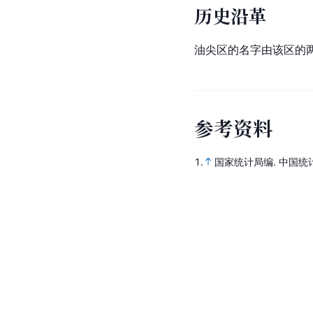
历史沿革
油尖区的名字由该区的两
参
考
资
料
1.
国家统计局编.
中国统计