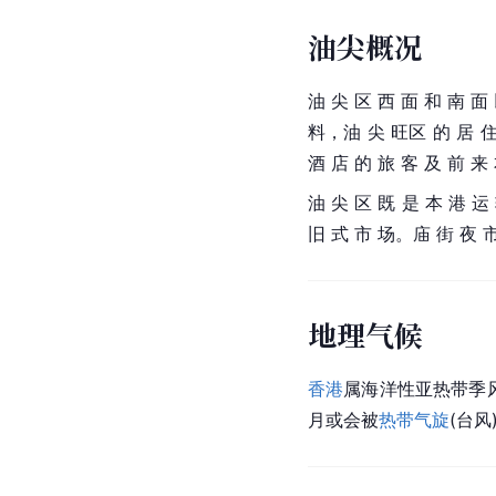
油尖概况
油 尖 区 西 面 和 南 面 
料，油 尖 旺区 的 居 住 
酒 店 的 旅 客 及 前 来
油 尖 区 既 是 本 港 运
旧 式 市 场。庙 街 夜 市
地理气候
香港
属海洋性亚热带季
月或会被
热带气旋
(台风