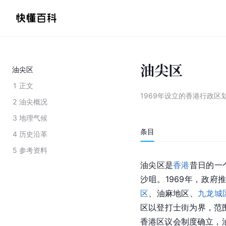
油尖区
油尖区
1
正文
1969年设立的香港行政区
2
油尖概况
3
地理气候
条目
4
历史沿革
5
参考资料
油尖区是
香港
昔日的一
沙咀。1969年，政
区
、油麻地区、
九龙城
区以登打士街为界，范围
香港区议会制度确立，油