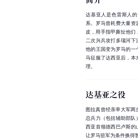
达基亚人是色雷斯人的
系。
罗马
曾耗费大量资
皮，用手指甲撕扯他们，
二次兴兵攻打多瑙河下
他的王国变为罗马的一
马征服了达西亚后，本
理。
达基亚之役
图拉真曾经亲率大军两次
总兵力（包括辅助部队
西亚首领德西巴卢斯的
让罗马驻军为条件换得