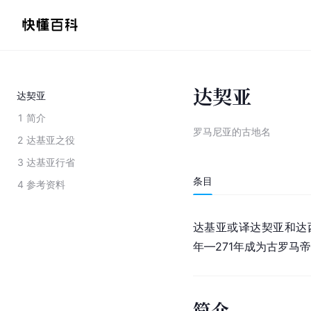
达契亚
达契亚
1
简介
罗马尼亚的古地名
2
达基亚之役
3
达基亚行省
条目
4
参考资料
达基亚或译达契亚和达
年—271年成为古罗马
简介