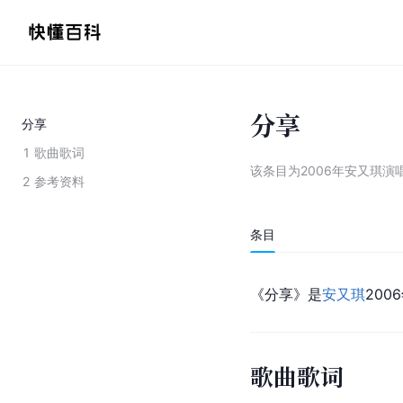
分享
分享
1
歌曲歌词
该条目为
2006年安又琪演
2
参考资料
条目
《分享》是
安又琪
20
歌曲歌词