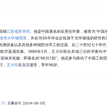
原籍
江苏省苏州市
。他是中国著名的应用光学家，被誉为“中国
清华大学物理系
，并在1936年毕业后投身于光学领域的研究
光测设备以及其他多种国防光学工程仪器。在二十世纪七十年代
航空遥感实验。1986年3月，王大珩联合其他三位科学家向
采纳并实施，即著名的“863计划”。他还参与推动了中国工程院的
1日，
王大珩
在北京逝世，享年96岁。
下)
.
豆瓣读书.
[2024-08-26].