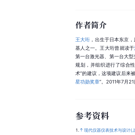
作者简介
王大珩
，出生于日本东京，
基人之一。王大珩曾就读于
第一台激光器、第一台大型
规划，并组织进行了综合性
术”的建议，这项建议后来被
星功勋奖章
”。2011年7月2
参
考
资
料
1.
现代仪器仪表技术与设计(上