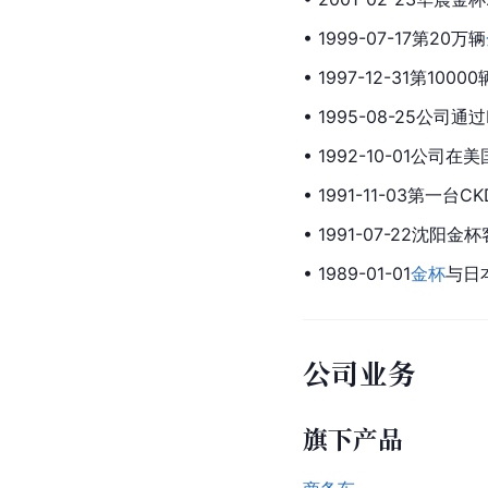
• 1999-07-17第20万辆
• 1997-12-31第1
• 1995-08-25公司
• 1992-10-01公司在美
• 1991-11-03第一
• 1991-07-22沈
• 1989-01-01
金杯
与日
公司业务
旗下产品