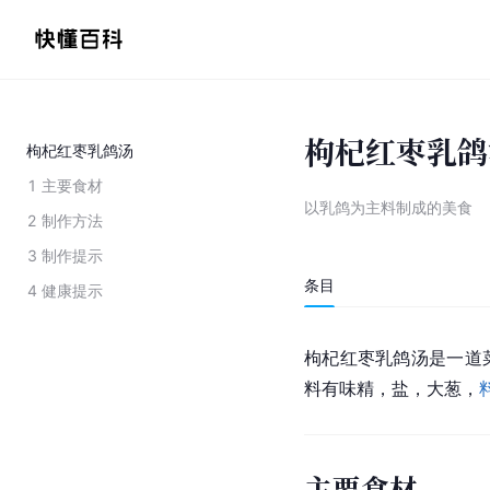
枸杞红枣乳鸽
枸杞红枣乳鸽汤
1
主要食材
以乳鸽为主料制成的美食
2
制作方法
3
制作提示
条目
4
健康提示
枸杞红枣乳鸽汤是一道
料有味精，盐，大葱，
主要食材