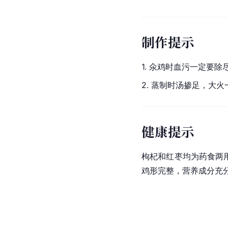
制作提示
1. 氽鸡时血污一定要除
2. 蒸制时汤掺足，大
健康提示
枸杞和红枣均为药食两
鸡形完整，营养成分充分