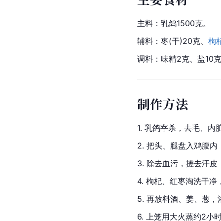
主料：乳鸽1500克。
辅料：枣(干)20克、
枸
调料：味精2克、盐10克
制作方法
1. 乳鸽宰杀，去毛、内
2. 把头、腿盘入鸡腹
3. 除去血污，搓去汗
4. 枸杞、红枣淘洗干
5. 再放料酒、姜、葱，
6. 上笼用大火蒸约2