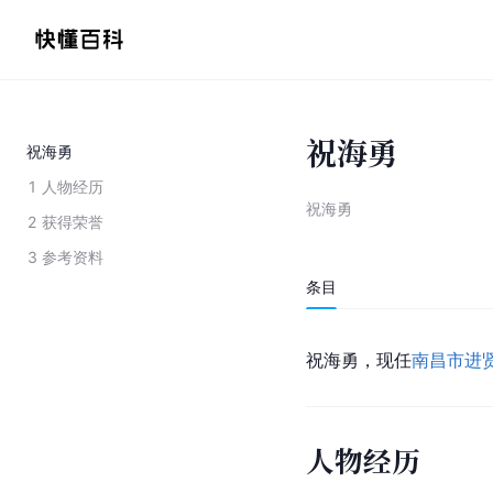
祝海勇
祝海勇
1
人物经历
祝海勇
2
获得荣誉
3
参考资料
条目
祝海勇，现任
南昌市
进
人物经历