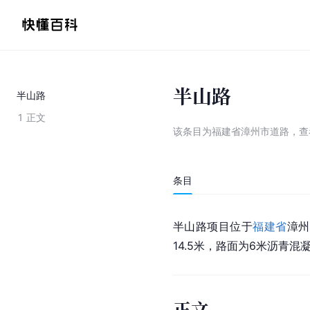
半山路
半山路
1
正文
该条目为
福建省漳州市道路
，
查
条目
半山路项目位于
福建省
漳州
14.5米，路面为6米沥青
正文