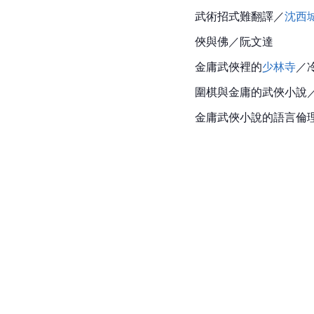
武術招式難翻譯／
沈西
俠與佛／阮文達
金庸武俠裡的
少林寺
／
圍棋與金庸的武俠小說
金庸武俠小說的語言倫