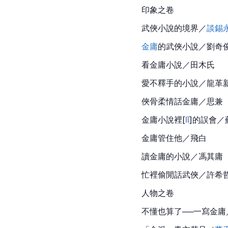
印象之卷
武俠小說的境界／
談錫
金庸
的武俠小說／劉奇
看金庸小說／田木氏
愛不釋手的小說／龍革
俠骨柔情話金庸／思兼
金庸小說
裡
[
lǐ
]
的誤會／
金庸管住他／飛白
讀金庸的小說／馮其庸
忙裡偷閒話武俠／許希
人物之卷
不懂也算了──一寫金庸