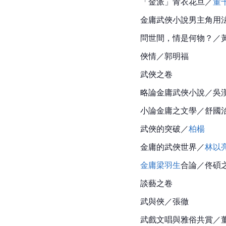
「金派」青衣花旦／
董
金庸武俠小說男主角用
問世間，情是何物？／
俠情／郭明福
武俠之卷
略論
金庸
武俠小說／吳
小論金庸之文學／舒國
武俠的突破／
柏楊
金庸的武俠世界／
林以
金庸
梁羽生
合論／佟碩
談藝之卷
武與俠／張徹
武戲文唱與雅俗共賞／