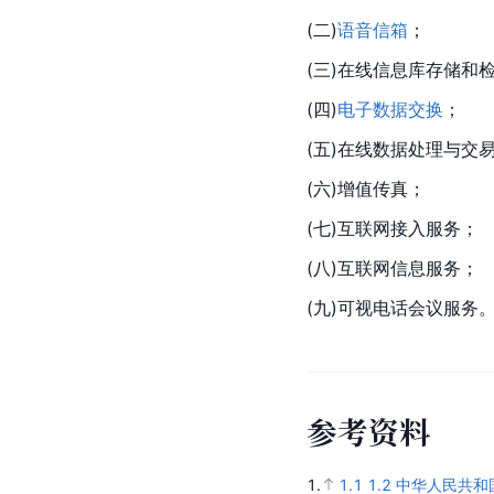
(二)
语音信箱
；
(三)在线信息库存储和
(四)
电子数据交换
；
(五)在线数据处理与交
(六)增值
传真
；
(七)互联网接入服务；
(八)互联网信息服务；
(九)可视电话会议服务
参
考
资
料
1.
1.1
1.2
中华人民共和