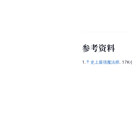
参
考
资
料
1.
史上最强魔法师
.
17K