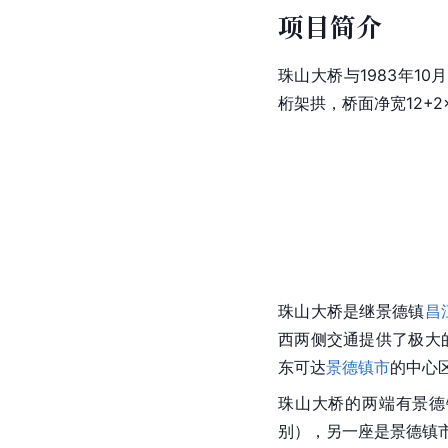
项目简介
珠山大桥与1983年10
桁架拱，桥面净宽12+2
珠山大桥是继
景德镇
昌
西两侧交通提供了极大
东可达
景德镇市
的中心
珠山大桥的两端有景德
别），另一座是景德镇