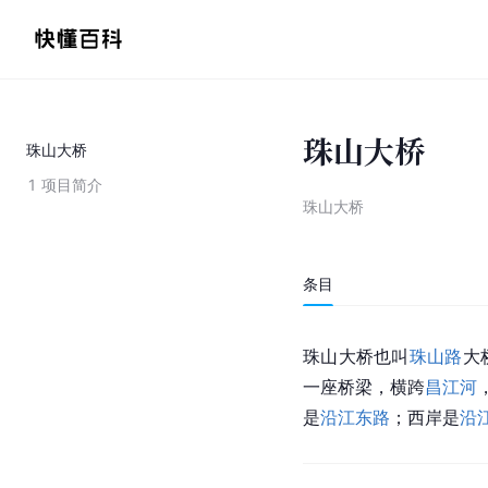
珠山大桥
珠山大桥
1
项目简介
珠山大桥
条目
珠山大桥也叫
珠山路
大
一座桥梁，横跨
昌江河
是
沿江东路
；西岸是
沿