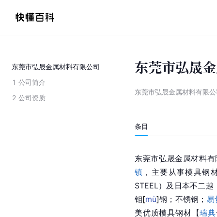
东莞市弘晟金
东莞市弘晟金属材料有限公司
1
公司简介
东莞市弘晟金属材料有限公
2
公司资质
条目
东莞市
弘晟金属材料有
镇
，主要从事模具钢材
STEEL）及日本
不二越
钼
[
mù
]
钢；不锈钢；
易
美优质模具钢材【
瑞典