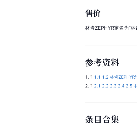
售价
林肯ZEPHYR定名为“林
参
考
资
料
1.
1.1
1.2
林肯ZEPHY
2.
2.1
2.2
2.3
2.4
2.5
条
目
合
集