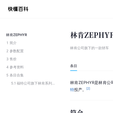
林肯ZEPHY
林肯ZEPHYR
1
简介
林肯公司旗下的一款轿车
2
参数配置
3
售价
条目
4
参考资料
5
条目合集
林肯ZEPHYR是林肯
5.1
福特公司旗下林肯系列车型
[
2
]
特
投产。
简介