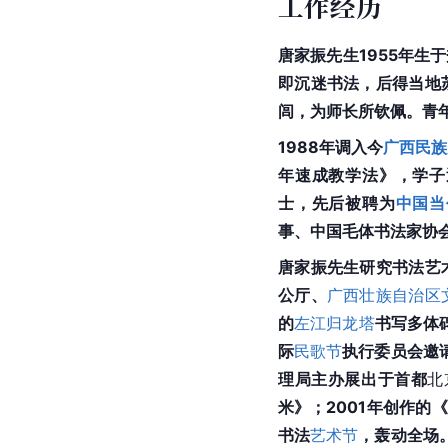
工作经历
唐家振先生1955年生
即沉迷书法，后得当地
闾，为师长所钦佩。青
1988年调入今
广西民族
年速成教学法》，学子
士，先后被聘为
中国当
事、中国毛体书法家协
唐家振先生研究书法艺
公厅、
广西壮族自治区
的
左江
归龙塔
书写多体
际
民歌节
执行委员会邀
理局主办展出于首都
北
米》；2001年创作的
书法
艺术节
，轰动全场