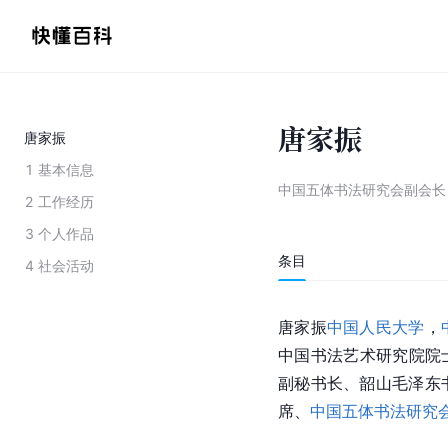
唐家振
唐家振
1
基本信息
中国五体书法研究会副会长
2
工作经历
3
个人作品
条目
4
社会活动
唐家振
中国人民大学
，
中国书法艺术研究院
院
副秘书长、韶山毛泽东
席、
中国五体书法研究