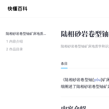
陆相砂岩卷型铀
陆相砂岩卷型铀矿床地质学和识别判刑据
1
内容介绍
陆相砂岩卷型铀矿床地质学和识
2
作品目录
条目
《陆相砂岩卷型
铀
[
yóu
]
矿
细阐述了陆相砂岩卷型铀矿
内容介绍