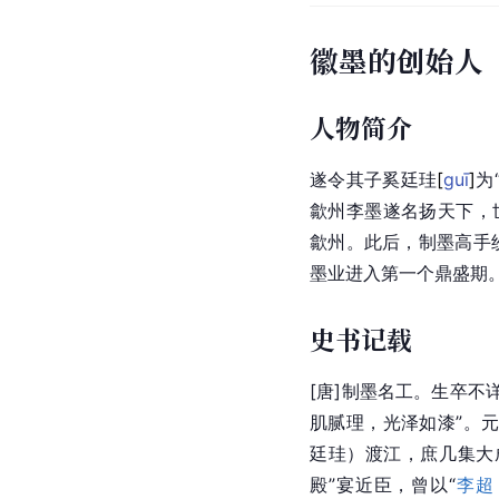
徽墨的创始人
人物简介
遂令其子奚廷
珪
[
guī
]
为
歙州李墨遂名扬天下，
歙州。此后，制墨高手
墨业进入第一个鼎盛期
史书记载
[唐]制墨名工。生卒不
肌腻理，光泽如漆”。
廷珪）渡江，庶几集大
殿”宴近臣，曾以“
李超