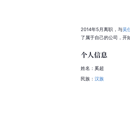
2014年5月离职，与
吴
了属于自己的公司，开
个人信息
姓名：奚超
民族：
汉族