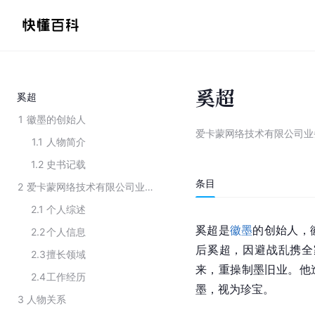
奚超
奚超
1
徽墨的创始人
爱卡蒙网络技术有限公司业
1.1
人物简介
1.2
史书记载
条目
2
爱卡蒙网络技术有限公司业务经理及创始人
2.1
个人综述
奚超是
徽墨
的创始人，
2.2
个人信息
后奚超，因避战乱携全
2.3
擅长领域
来，重操制墨旧业。他
2.4
工作经历
墨，视为珍宝。
3
人物关系