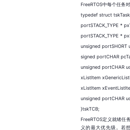
FreeRTOS中每个任
typedef struct 
tsk
Task
portSTACK_TYPE * p
portSTACK_TYPE *
unsigned portSHOR
signed 
port
CHAR pcT
unsigned portCHAR u
xListItem xGeneric
xListItem xEvent
unsigned portCHAR
}
tsk
TCB;
FreeRTOS定义就绪任务链表
义的最大优先级。若想使