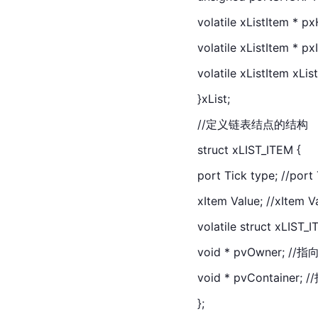
volatile xListItem
volatile xListItem * 
volatile xListItem x
}xList;
//定义链表结点的结构
struct xLIST_
ITEM
 {
port Tick type; /
xItem Value; //xIt
volatile struct xLIST
void * pvOwner
void * pvContain
};