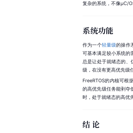
复杂的系统，不像μC/OS-
系统功能
作为一个
轻量级
的操作系
可基本满足较小系统的需
总是让处于就绪态的、优
级，在没有更高优先级
FreeRTOS的内核
的高优先级任务能剥夺低
时，处于就绪态的高优
结 论