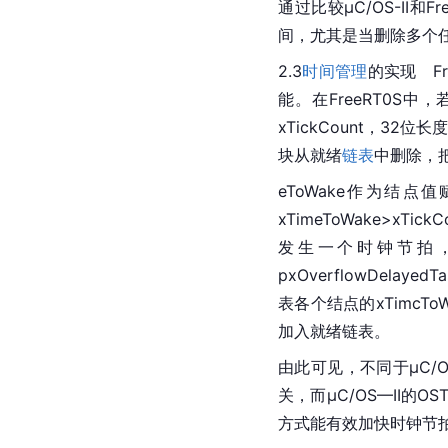
通过比较μC/OS-I
间，尤其是当删除多个
2.3
时间管理
的实现　F
能。在FreeRT0S中
xTickCount，32
块从就绪
链表
中删除，把
eToWake作为结点
xTimeToWake>xT
发生一个时钟节拍，内
pxOverflowDelayed
表各个结点的xTimcTo
加入就绪链表。
由此可见，不同于μC/OS
关，而μC/OS—II的
方式能有效加快时钟节