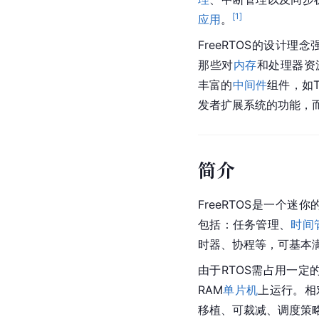
[
1
]
应用
。
FreeRTOS的设计
那些对
内存
和处理器资
丰富的
中间件
组件，如T
发者扩展系统的功能，
简介
FreeRTOS是一个
包括：任务管理、
时间
时器、协程等，可基本
由于RTOS需占用一定的系
RAM
单片机
上运行。相对
移植、可裁减、调度策略