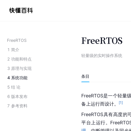
FreeRTOS
FreeRTOS
1
简介
轻量级的实时操作系统
2
功能和特点
3
原理与实现
条目
4
系统功能
5
结 论
FreeRTOS是一个
6
版本发布
[
1
]
备上运行而设计。
7
参考资料
FreeRTOS具有高
平台上运行。FreeR
理
、中断管理以及同步