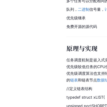
多个任务可以分配相同
队列
，
二进制
信号量，
优先级继承
免费开源的源代码
原理与实现
任务调度机制是嵌入式
优先级较低任务的CPU使
优先级调度算法也支持轮
的
链表
和链表节点
数据
//定义链表结构
typedef struct xLIST{
unsigned portSHO