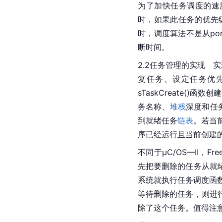
为了加快任务调度的速度，
时，如果此任务的优先级高于
时，调度算法不是从port
断时间。
2.2任务管理的实现　
复任务、设定任务优先
sTaskCreate()
务名称、
堆栈
深度和任
到就绪任务
链表
。若当前
序已经运行且当前创建
不同于μC/OS—II，F
先把要删除的任务从就
系统就执行任务调度函数
等待删除的任务，则进
除了这个任务。值得注意