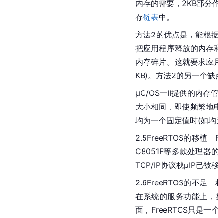
内存的需要，2KB部分
存
链表
中。
方法2的优点是，能根
把应用程序释放的内存
内存碎片。这就要求应用
KB)。方法2的另一个
μC/OS—II提供的
大小相同，即使频繁地
均为一个固定值时(如均为
2.5FreeRTOS的
C8051F等多款处理器
TCP/IP协议栈μIP已被
2.6FreeRTOS的
在系统的服务功能上，
面，FreeRTOS只是