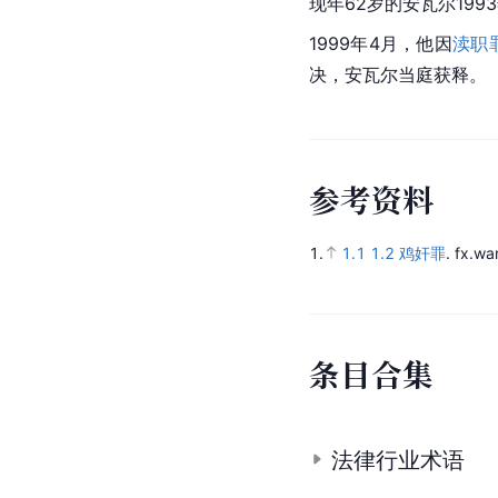
现年62岁的
安瓦尔
199
1999年4月，他因
渎职
决，安瓦尔当庭获释。
参
考
资
料
1.
1.1
1.2
鸡奸罪
.
fx.wa
条
目
合
集
法律行业术语