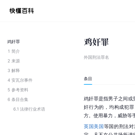
鸡奸罪
鸡奸罪
1
简介
外国刑法罪名
2
来源
3
解释
条目
4
安瓦尔事件
5
参考资料
鸡奸罪是指男子之间或
6
条目合集
奸行为的，均构成犯罪
6.1
法律行业术语
方。使用暴力，威胁等
英国
美国
等国的刑法对
定，凡不在公共场所进