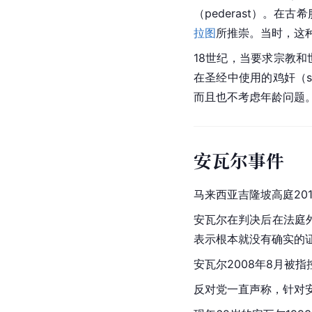
（pederast）。
拉图
所推崇。当时，这种跨
18世纪，当要求宗教和
在圣经中使用的鸡奸（s
而且也不考虑年龄问题。
安瓦尔事件
马来西亚
吉隆坡
高庭20
安瓦尔在判决后在法庭
表示根本就没有确实的
安瓦尔2008年8月被
反对党一直声称，针对