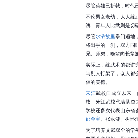
尽管英雄已折戟，时代
不论男女老幼，人人练
魄，青年人比武则是切
尽管
水浒故里
拳门遍地
将出手的一刹，双方同
兄、师弟，晚辈向长辈
实际上，练武术的都讲
与别人打架了，众人都
倡的美德。
宋江
武校自成立以来，
枚，宋江武校代表队奋
学校还多次代表山东省
邵金宝
、张永健、树怀
为了培养文武双全的学