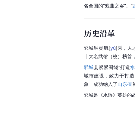
名全国的“戏曲之乡”、“
历史沿革
郓城钟灵
毓
[
yù
]
秀，人
十大名武馆（校）榜首，
郓城
县
紧紧围绕“打造
城市建设，致力于打造
象，成功纳入了
山东省
郓城是《
水浒
》英雄的