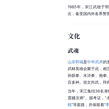
1985年，宋江武校于
次，备受国内外各界赞
文化
武魂
山东郓城
是
中华武术
的
武林英雄会聚于此，相
孙膑拳、水浒拳、炮拳
百多种。崇文尚武，拜
当年，宋江集结36名
震撼京师”。据考证，“
戟
”等套路，并保留着“