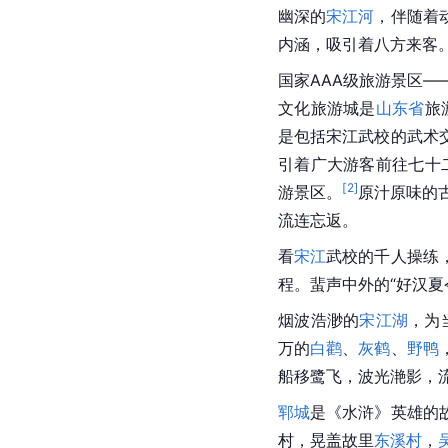
幽深的
宋江河
，伴随着
内涵，吸引着八方来客
国家AAA级旅游景区
文化旅游城是
山东省
旅
是包括宋江武校的武术
引着广大游客前往七十
[
2
]
游景区。
原汁原味的
流连忘返。
看
宋江
武校的千人操练
程。蜚声中外的“好汉夏
烟波浩渺的
宋江湖
，为
万的
白鹳
、
灰鹤
、
野鸭
船移鹭飞，波光滟影，
郓城
是《
水浒
》英雄的
村，晃盖故里
东溪村
，