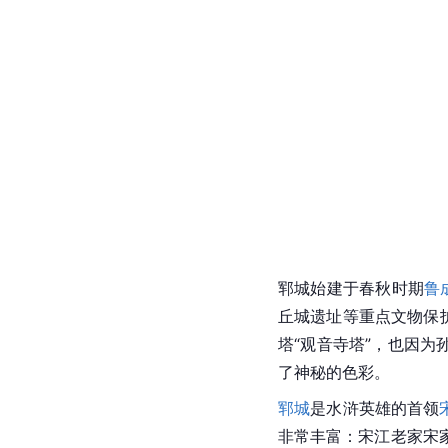
郓城始建于春秋时期
鲁
丘城遗址等重点文物保
塔
“观音寺塔”，也因为
了神秘的色彩。
郓城
是水浒英雄的首领
非常丰富：宋江老家宋