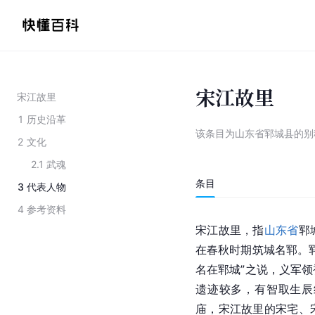
宋江故里
宋江故里
1
历史沿革
该条目为
山东省郓城县的别
2
文化
2.1
武魂
条目
3
代表人物
4
参考资料
宋江故里，指
山东省
郓
在春秋时期筑城名郓。
名在
郓城
”之说，义军领
遗迹较多，有智取生辰
庙，宋江故里的宋宅、