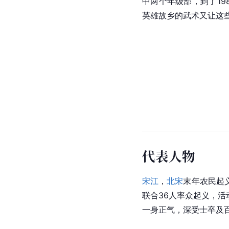
中两个年级部，到了1
英雄故乡的武术又让这
代表人物
宋江
，
北宋
末年农民起
联合36人率众起义，活
一身正气，深受士卒及