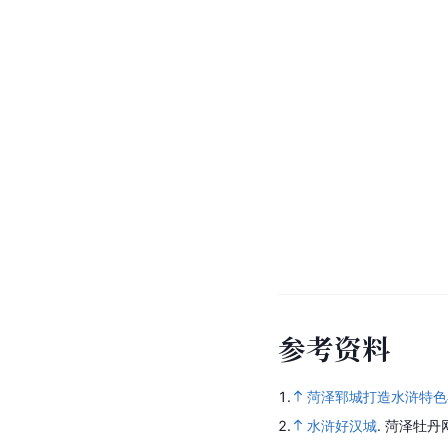
参
考
资
料
1.
菏泽郓城打造水浒特色
2.
水浒好汉城
.
菏泽牡丹