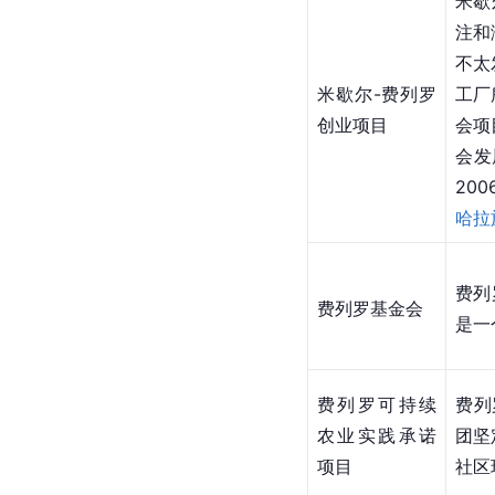
米歇
注和
不太
米歇尔-费列罗
工厂
创业项目
会项
会发
20
哈拉
费列
费列罗基金会
是一
费列罗可持续
费列
农业实践承诺
团坚
项目
社区