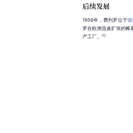
后续发展
1956年，费列罗位于
德
罗在欧洲迅速扩张的帷
[
6
]
产工厂。