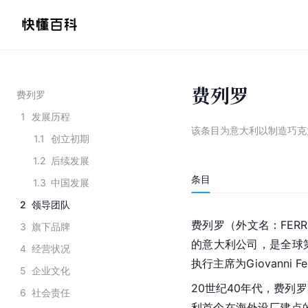
费列罗
费列罗
1
发展历程
该条目为
意大利以制造巧克
1.1
创立初期
1.2
后续发展
条目
1.3
中国发展
2
领导团队
费列罗（外文名：FER
3
旗下品牌
的意大利公司，是全球
4
经营状况
执行主席为Giovanni Fe
5
企业文化
20世纪40年代，费列
6
社会责任
利首个在海外设厂建点