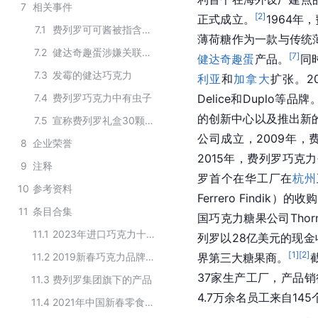
7
相关事件
[
2
]
正式成立。
1964年
7.1
费列罗可可酱被指含兴奋性毒素涉事产品在华有售
薄荷糖作为一款与传统
7.2
健达奇趣蛋涉嫌关联儿童感染沙门氏菌病例
[
7
]
健达奇趣蛋
产品。
同
7.3
发霉的健达巧克力
利亚
和
加拿大
扩张。20
7.4
费列罗巧克力中有虫子
Delice和Duplo等品牌
的创新中心以及推出新
7.5
宣称费列罗礼盒30颗仅10颗真货
公司成立，2009年，
8
企业荣誉
2015年，费列罗巧克力创
9
注释
罗首个在华工厂在
杭州
10
参考资料
Ferrero Find
11
条目合集
国巧克力糖果公司Thor
11.1
2023年进口巧克力十大品牌排行榜
列罗以28亿美元的现金
[
1
]
[
2
]
11.2
2019新春巧克力品牌排行榜TOP8
界第三大糖果商。
37家生产工厂，产品销
11.3
费列罗集团旗下的产品
4.7万余名员工来自14
11.4
2021年中国新春零食礼包礼盒品牌线上发展排行榜单TOP10