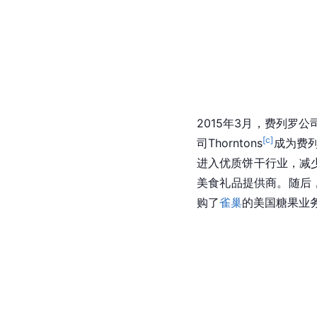
2015年3月，费列罗公司收购
[c]
司Thorntons
成为费
进入优质饼干行业，减少
美食礼品提供商。随后
购了
雀巢
的美国糖果业