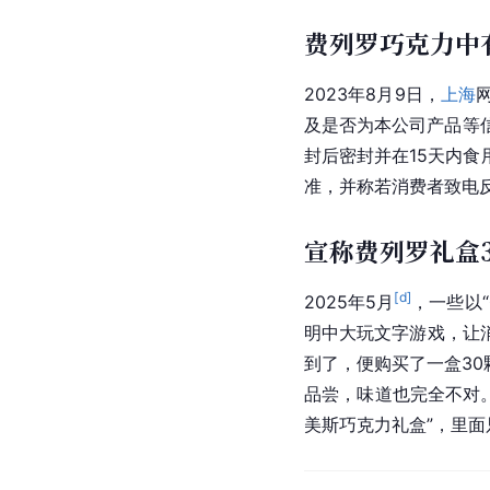
费列罗巧克力中
2023年8月9日，
上海
及是否为本公司产品等
封后密封并在15天内
准，并称若消费者致电
宣称费列罗礼盒3
[d]
2025年5月
，一些以
明中大玩文字游戏，让
到了，便购买了一盒3
品尝，味道也完全不对。
美斯巧克力礼盒”，里面