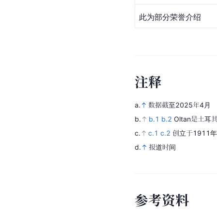
此为部分荣誉介绍
注
释
a.
数据截至2025年4月
b.
b.1
b.2
Oltan是土
c.
c.1
c.2
创立于1911年
d.
报道时间
参
考
资
料