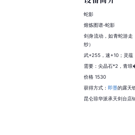
蛇影
熔炼图谱-蛇影
剑身流动，如青蛇游走
纱）
武+255，速+10；灵
需要：尖晶石*2，青琅�
价格 1530
获得方式：
即墨
的露天
昆仑琼华派承天剑台店