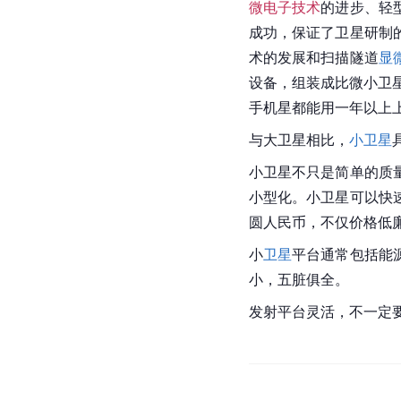
微电子技术
的进步、轻
成功，保证了
卫星
研制
术的发展和扫描隧道
显
设备，组装成比微小卫
手机星都能用一年以上
与
大卫星
相比，
小卫星
小卫星不只是简单的质
小型化。小卫星可以快
圆人民币，不仅价格低
小
卫星
平台通常包括能
小，五脏俱全。
发射平台灵活，不一定