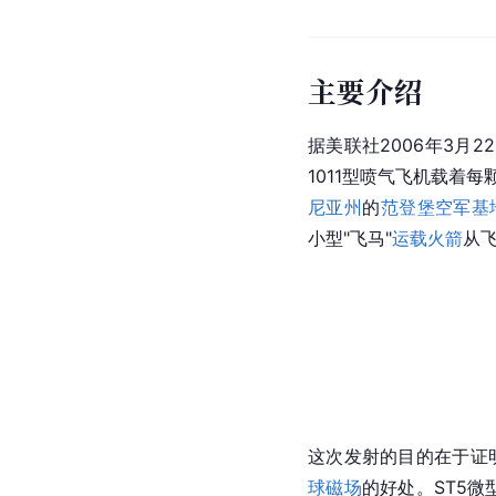
主要介绍
据美联社2006年3月
1011型喷气飞机载着每
尼亚州
的
范登堡空军基
小型"飞马"
运载火箭
从
这次发射的目的在于证
球
磁场
的好处。ST5微