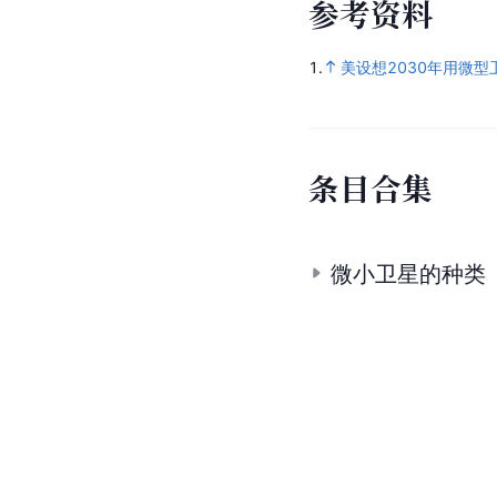
参
考
资
料
1.
美设想2030年用微
条
目
合
集
微小卫星的种类