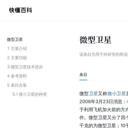
微型卫星
微型卫星
1
主要介绍
该条目为
用于科研等的商业
2
主要功能
3
微型卫星技术进步
条目
4
参考资料
5
条目合集
微型
卫星
又称
微小卫星
5.1
微小卫星的种类
2006年3月23日消
于利用飞机加火箭的方
作。微型卫星又分了四个
千克的为微型卫星；10