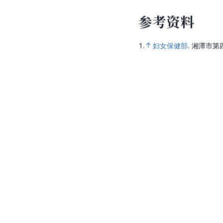
参
考
资
料
1.
妇女保健部
.
湘潭市第