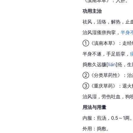
《
滇南本草
》：入肝。
功用主治
祛
风，活络，解热，止
治
风湿
瘙痹拘挛，
半身
①《滇南本草》：走经
半身不遂，手足筋挛，
捣敷
久远
臁
[
lián
]
疮，生
②《分类草药性》：治
③《
重庆草药
》：退火
治风湿，劳伤吐血，狗
用法与用量
内服：煎汤，0.5～1两
外用：捣敷。