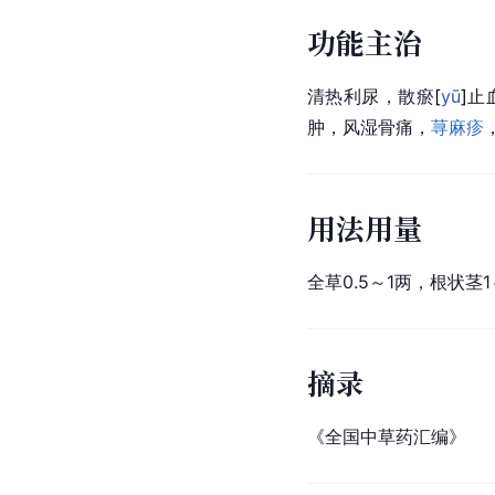
功能主治
清热利尿，散
瘀
[
yū
]
止
肿，
风湿
骨痛，
荨麻疹
用法用量
全草0.5～1两，根状茎
摘录
《
全国中草药汇编
》