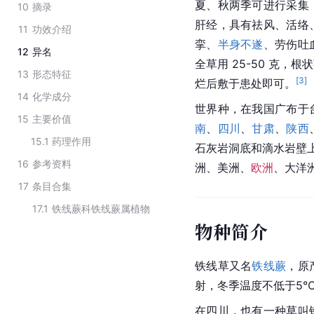
夏、秋两季可进行采集
10
摘录
肝经，具有祛风、活络
11
功效介绍
挛、
半身不遂
、劳伤吐
12
异名
全草用 25-50 克，根状
13
形态特征
[
3
]
烂后敷于患处即可。
14
化学成分
世界种，在我国广布于
15
主要价值
南
、
四川
、
甘肃
、
陕西
15.1
药理作用
石灰岩洞底和滴水岩壁
16
参考资料
洲、美洲、
欧洲
、
大洋
17
条目合集
17.1
铁线蕨科铁线蕨属植物
物种简介
铁线草又名
铁线蕨
，原
射，冬季温度不低于5
在
四川
，也有一种草叫