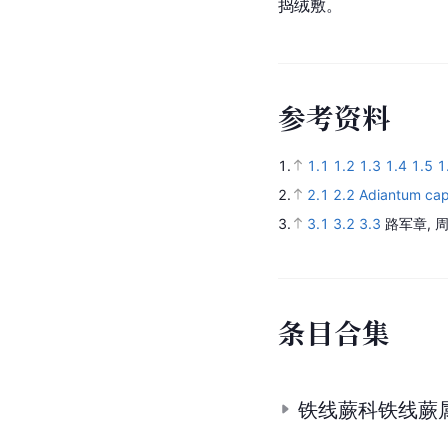
捣绒敷。
参
考
资
料
1.
1.1
1.2
1.3
1.4
1.5
1
2.
2.1
2.2
Adiantum capi
3.
3.1
3.2
3.3
路军章, 
条
目
合
集
铁线蕨科铁线蕨