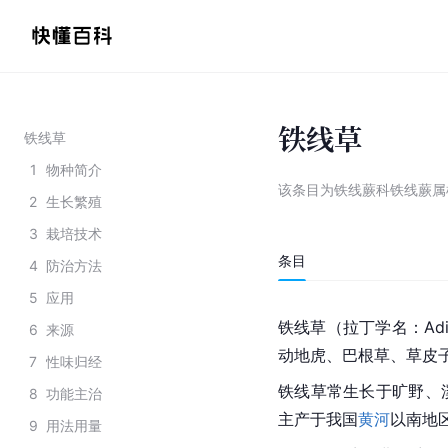
铁线草
铁线草
1
物种简介
该条目为
铁线蕨科铁线蕨属
2
生长繁殖
3
栽培技术
条目
4
防治方法
5
应用
铁线草（
拉丁学名
：Adi
6
来源
动地虎、
巴根草
、
草皮
7
性味归经
铁线草常生长于旷野、
8
功能主治
主产于我国
黄河
以南地
9
用法用量