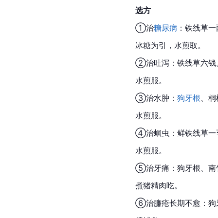
选方
①治
糖尿病
：铁线草一
冰糖为引，水煎取。
②治吐泻：铁线草六钱
水煎服。
③治水肿：
狗牙根
、桐
水煎服。
④治
蛔虫
：鲜铁线草一
水煎服。
⑤治牙痛：狗牙根、南
煮猪精肉吃。
⑥治
臁疮
长期不愈：狗