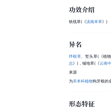
功效介绍
铁线草(《
滇南本草
》)
异名
绊根草
、堑头草(《植物
志
》)，
铺地草
(《
云南
来源
为
禾本科植物
狗牙根
的
形态特征