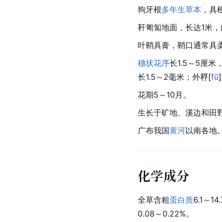
狗牙根
多年生草本
，具
秆匍匐地面，长达1米，
叶鞘
具膏，鞘口通常具柔
穗状花序
长1.5～5厘
长1.5～2毫米；外
稃
[
fū
]
花期5～10月。
生长于旷地、溪边和田
广布我国
黄河
以南各地
化学成分
全草含粗
蛋白质
6.1～1
0.08～0.22%。