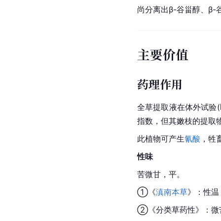
尚分离出β-
谷甾醇
、β-
主要价值
药理作用
全草提取液在体外试验
指数，但其嫩枝的提取
此植物可产生
氰酸
，牲
性味
苦微甘，平。
①《
滇南本草
》：性温
②《分类草药性》：微