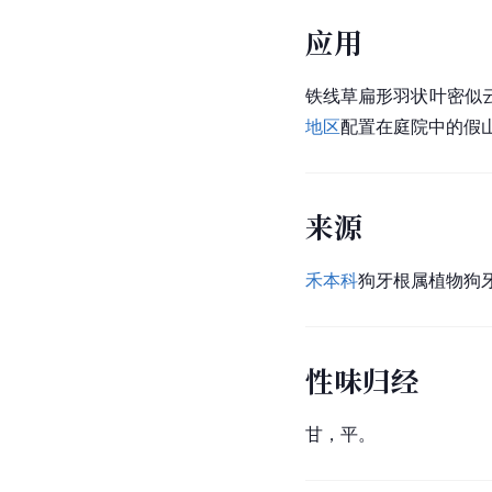
应用
铁线草扁形羽状叶密似
地区
配置在庭院中的假
来源
禾本科
狗牙根
属
植物狗牙根
性味归经
甘，平。