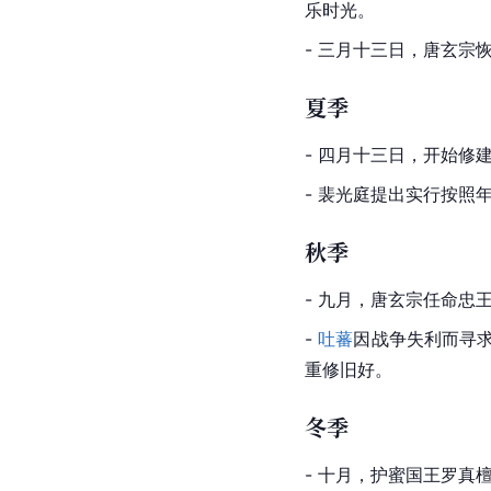
乐时光。
- 三月十三日，唐玄宗
夏季
- 四月十三日，开始修
- 裴光庭提出实行按
秋季
- 九月，唐玄宗任命忠
- 
吐蕃
因战争失利而寻
重修旧好。
冬季
- 十月，护蜜国王罗真