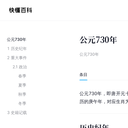
公元730年
公元730年
1
历史纪年
公元730年
2
重大事件
2.1
政治
条目
春季
夏季
公元730年，即唐开元
秋季
历的庚午年，对应生肖
冬季
3
史籍记载
历史纪年