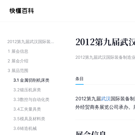
2012第九届
2012第九届武汉国际装备制造业展览会
1
展会信息
2012第九届武汉国际装备制造
2
展会介绍
3
展品范围
条目
3.1
金属切削机床类
3.2
锻压机床类
2012第九届
武汉
国际装备制
3.3
数控与自动化类
外经贸商务展览公司承办。展
3.4
工夹量具类
3.5
模具及材料类
3.6
铸造机械
展会信息