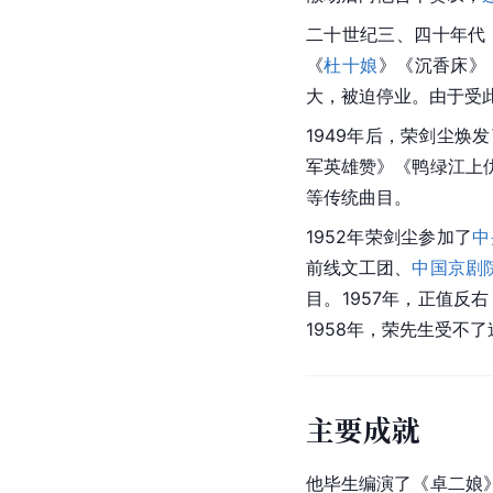
二十世纪三、四十年代
《
杜十娘
》《沉香床》
大，被迫停业。由于受
1949年后，荣剑尘
军英雄赞》《鸭绿江上
等传统曲目。
1952年荣剑尘参加了
中
前线文工团、
中国京剧
目。1957年，正值
1958年，荣先生受不
主要成就
他毕生编演了《卓二娘