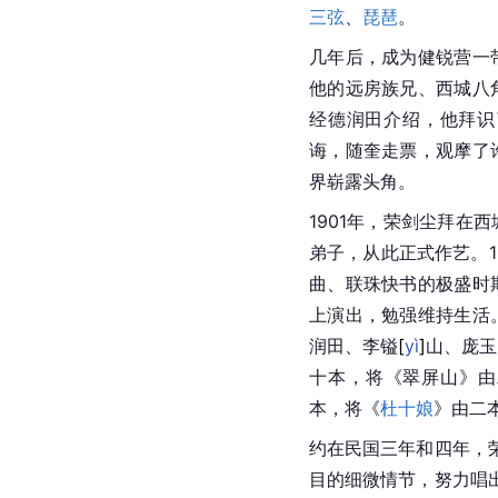
三弦
、
琵琶
。
几年后，成为健锐营一
他的远房族兄、西城八
经德润田介绍，他拜识
诲，随奎走票，观摩了
界崭露头角。
1901年，荣剑尘拜在
弟子，从此正式作艺。1
曲
、联珠快书的极盛时
上演出，勉强维持生活
润田、李
镒
[
yì
]
山、庞玉
十本，将《翠屏山》由
本，将《
杜十娘
》由二
约在民国三年和四年，
目的细微情节，努力唱