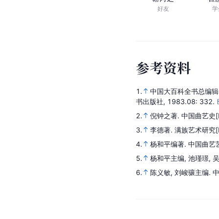
好友
学
参
考
资
料
1.
中国大百科全书总编辑
书出版社,
1983.08
: 332.
2.
倪钟之著.
中国曲艺史
3.
李德著.
满族艺术研究
4.
杨和平编著.
中国曲艺
5.
杨和平主编, 池瑾璟, 
6.
陈义敏, 刘峻骧主编.
中