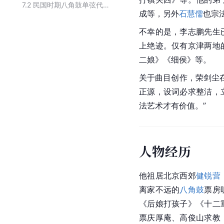
7.2
民国时期八角鼓单弦代表人物
成等，另外
石慧儒
也
宗
不幸的是，李志鹏先生
上绝迹。仅有京津两地
二娘》《细侯》等。
关于曲目创作，荣剑尘
正源，设词必求整洁，
法艺术才有价值。”
人物经历
他祖居北京西郊
健锐营
离家不远的
八角鼓
票房
《后娘打孩子》《十二
票庆厚庵、高俊山求教