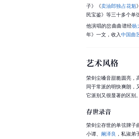
子》《
卖油郎独占花魁
民宝鉴》等三十多个
单
他演唱的岔曲曲谱经
杨
年》一文，收入
中国曲
艺术风格
荣剑尘嗓音甜脆圆亮，
同于常派的明快爽朗，
它派别又很显著的区别
存世录音
荣剑尘存世的单弦牌子
小谭、
阚泽良
，私淑弟