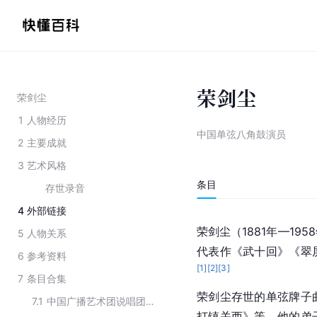
荣剑尘
荣剑尘
1
人物经历
中国单弦八角鼓演员
2
主要成就
3
艺术风格
条目
存世录音
4
外部链接
荣剑尘（1881年—195
5
人物关系
代表作《武十回》《翠
6
参考资料
[
1
]
[
2
]
[
3
]
7
条目合集
荣剑尘存世的单弦牌子
7.1
中国广播艺术团说唱团历代演员
打镇关西》等。他的弟