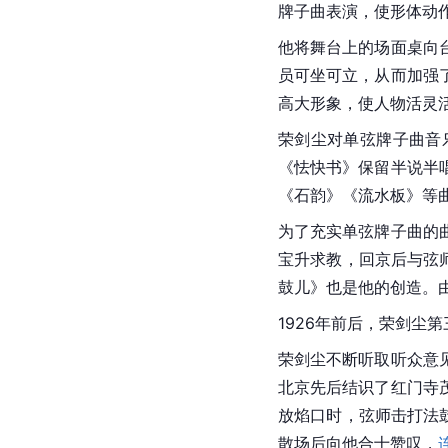
牌子曲表演，使形体动
他将舞台上的场面桌向
员可坐可立，从而加强
高大形象，使人物活灵
荣剑尘对
单弦牌子曲
音
《怯快书》保留半说半
《石韵》《流水板》等
为了充实单弦牌子曲的
宝升求教，回京后与弦师
鼓儿》也是他的创造。
1926年前后，荣剑尘
荣剑尘不断听取听众意
北京先后结识了红门寺
放焰口时，弦师击打法
散场后向他合十赞叹，