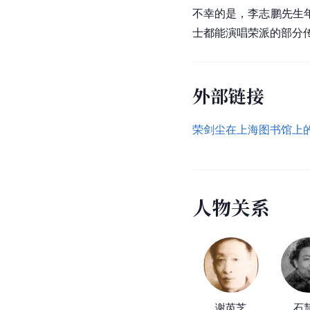
不幸的是，李志鹏先生
士都能演唱荣派的部分
外部链接
荣剑尘在上海图书馆上
人
物
关
系
谢芮芝
石