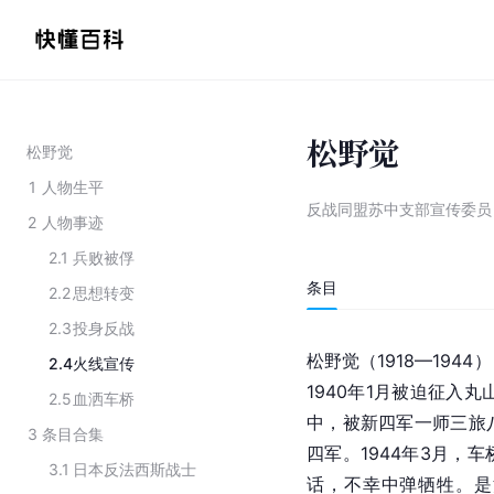
松野觉
松野觉
1
人物生平
反战同盟苏中支部宣传委员
2
人物事迹
2.1
兵败被俘
条目
2.2
思想转变
2.3
投身反战
松野觉（1918—1944
2.4
火线宣传
1940年1月被迫征入丸
2.5
血洒车桥
中，被新四军一师三旅
3
条目合集
四军。1944年3月，
车
3.1
日本反法西斯战士
话，不幸中弹牺牲。是