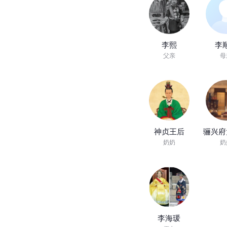
李熙
李
父亲
母
神贞王后
骊兴府
奶奶
奶
李海瑗