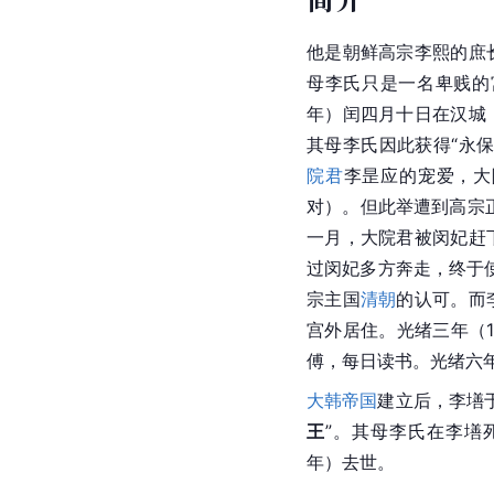
他是
朝鲜高宗
李熙的庶
母
李氏
只是一名卑贱的
年）闰四月十日在汉城
其母李氏因此获得“永保
院君
李昰应
的宠爱，大
对）。但此举遭到
高宗
一月，大院君被
闵妃
赶
过闵妃多方奔走，终于
宗主国
清朝
的认可。而
宫外居住。光绪三年（1
傅，每日读书。
光绪
六
大韩帝国
建立后，李墡
王
”。其母
李氏
在李墡
年）去世。