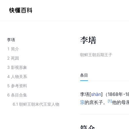
李墡
李墡
1
简介
朝鲜王朝后期王子
2
死因
3
影视形象
条目
4
人物关系
5
参考资料
李
墡
[
shàn
]
（1868年-
6
条目合集
[
1
]
宗
的庶长子。
他的母
6.1
朝鲜王朝末代王室人物
简介