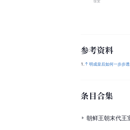
侄女
参
考
资
料
1.
明成皇后如何一步步透
条
目
合
集
朝鲜王朝末代王