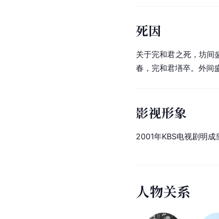
死因
关于完和君之死，坊间
春，完和君墡卒。外间
影视形象
2001年
KBS
电视剧明成
人
物
关
系