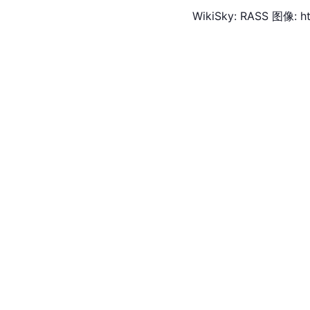
WikiSky: RASS 图像: h