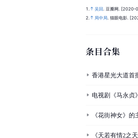
1.
吴回
.
豆瓣网.
[2020-0
2.
局中局
.
猫眼电影.
[20
条
目
合
集
香港星光大道首
电视剧《马永贞
《花街神女》的
《天若有情2之