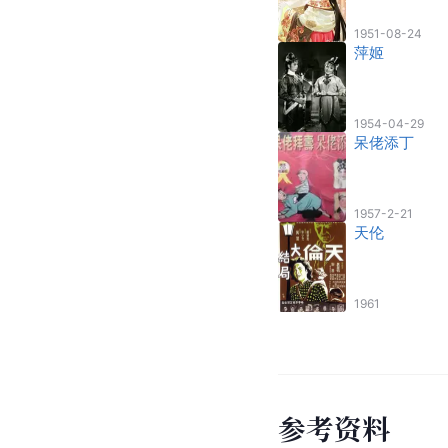
1951-08-24
萍姬
1954-04-29
呆佬添丁
1957-2-21
天伦
1961
参
考
资
料