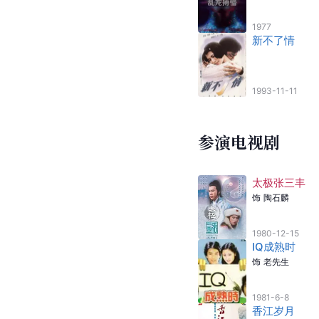
1977
新不了情
1993-11-11
参演电视剧
太极张三丰
饰
陶石麟
1980-12-15
IQ成熟时
饰
老先生
1981-6-8
香江岁月