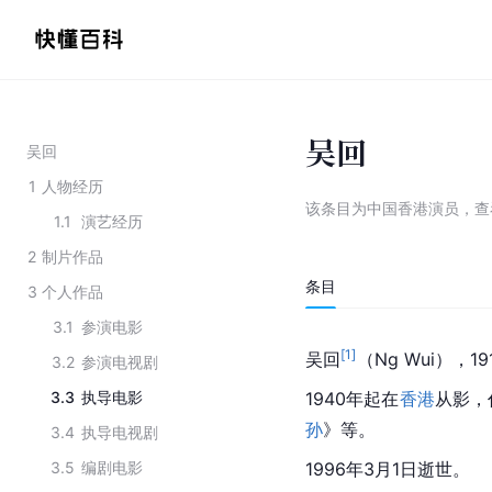
吴回
吴回
1
人物经历
该条目为
中国香港演员
，
查
1.1
演艺经历
2
制片作品
条目
3
个人作品
3.1
参演电影
[
1
]
吴回
（Ng Wui），1
3.2
参演电视剧
3.3
执导电影
1940年起在
香港
从影，
孙
》等。
3.4
执导电视剧
3.5
编剧电影
1996年3月1日逝世。