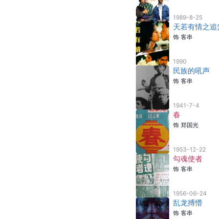
1989-8-25
天若有情之追
饰
客串
1990
民族的吼声
饰
客串
1941-7-4
春
饰
郑国光
1953-12-22
勾魂使者
饰
客串
1956-06-24
乱龙搏懵
饰
客串