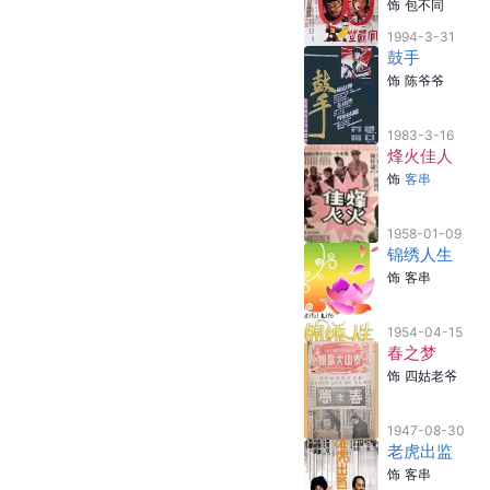
饰
包不同
1994-3-31
鼓手
饰
陈爷爷
1983-3-16
烽火佳人
饰
客串
1958-01-09
锦绣人生
饰
客串
1954-04-15
春之梦
饰
四姑老爷
1947-08-30
老虎出监
饰
客串