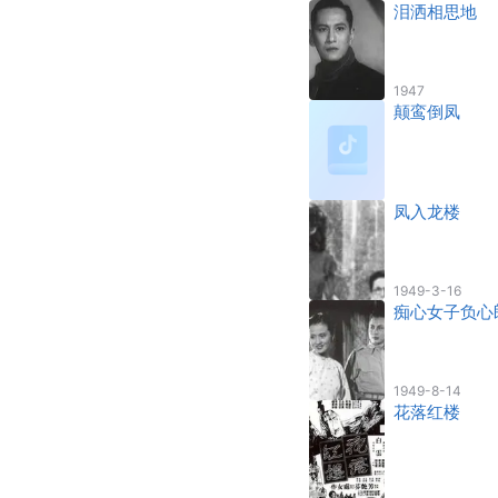
泪洒相思地
1947
颠鸾倒凤
凤入龙楼
1949-3-16
痴心女子负心
1949-8-14
花落红楼