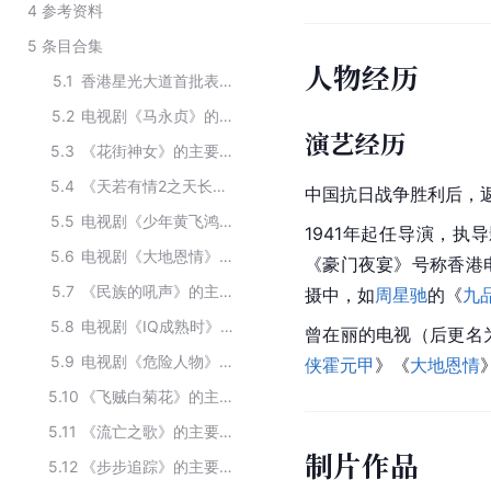
4
参考资料
5
条目合集
人物经历
5.1
香港星光大道首批表彰人员
5.2
电视剧《马永贞》的主要演员
演艺经历
5.3
《花街神女》的主要演员
5.4
《天若有情2之天长地久》的主要演员
中国抗日战争
胜利后，
5.5
电视剧《少年黄飞鸿》的演员
1941年起任导演，执
5.6
电视剧《大地恩情》的主要演员
《豪门夜宴》号称香港
5.7
《民族的吼声》的主要演员
摄中，如
周星驰
的《
九
5.8
电视剧《IQ成熟时》主要演员
曾在丽的电视（后更名
5.9
电视剧《危险人物》导演
侠霍元甲
》《
大地恩情
5.10
《飞贼白菊花》的主要演员
5.11
《流亡之歌》的主要演员
制片作品
5.12
《步步追踪》的主要演员