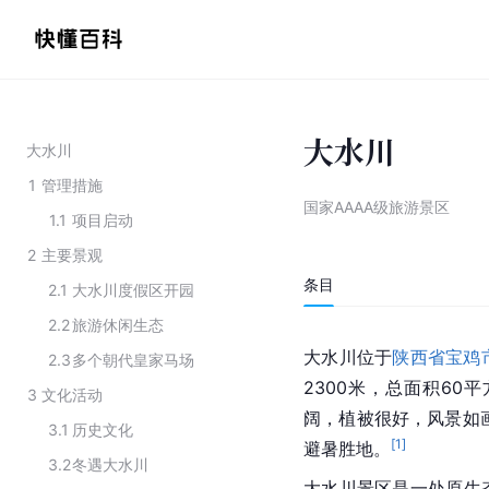
大水川
大水川
1
管理措施
国家AAAA级旅游景区
1.1
项目启动
2
主要景观
条目
2.1
大水川度假区开园
2.2
旅游休闲生态
大水川位于
陕西省宝鸡
2.3
多个朝代皇家马场
2300米，总面积6
3
文化活动
阔，植被很好，风景如
3.1
历史文化
[
1
]
避暑胜地。
3.2
冬遇大水川
大水川景区是一处原生