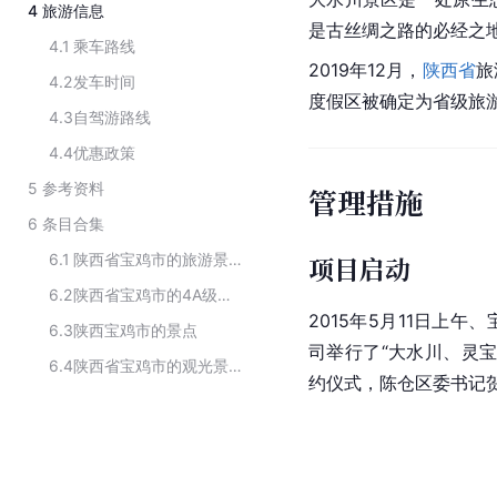
4
旅游信息
是古丝绸之路的必经之
4.1
乘车路线
2019年12月，
陕西省
旅
4.2
发车时间
度假区被确定为省级旅
4.3
自驾游路线
4.4
优惠政策
5
参考资料
管理措施
6
条目合集
6.1
陕西省宝鸡市的旅游景点
项目启动
6.2
陕西省宝鸡市的4A级景区
2015年5月11日上午
6.3
陕西宝鸡市的景点
司举行了“大水川、灵
6.4
陕西省宝鸡市的观光景点
约仪式，陈仓区委书记