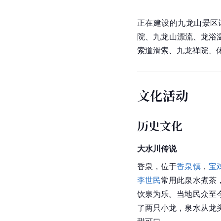
正在建设的九龙山景区
院、九龙山漂流、龙浴
索道滑索、九龙禅院、
文化活动
历史文化
大水川传说
香泉，位于
香泉镇
，
宝
李世民
常用此泉水煮茶
饮泉为乐。当地民众至
了两只小龙，泉水从龙