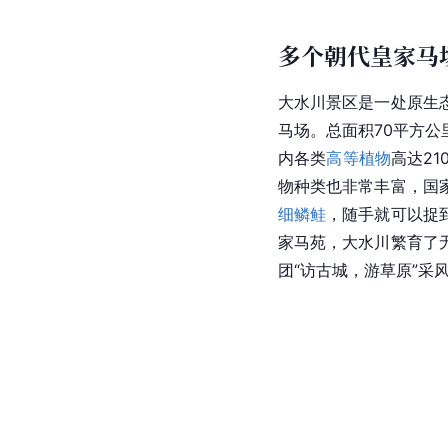
多个朝代皇家马
大水川景区是一处原生
马场。总面积70平方公
内各类
高等植物
高达21
物种类也非常丰富，国
细鳞鲑
，随手就可以捉
家马苑，大水川繁育了
团“访古城，游草原”采