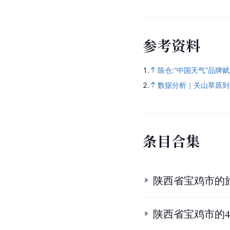
参
考
资
料
1.
陈仓:“中国天气”品牌
2.
数据分析｜关山草原到
条
目
合
集
陕西省宝鸡市的
陕西省宝鸡市的4