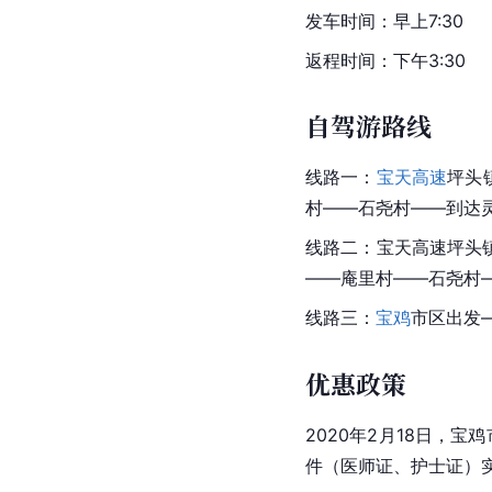
发车时间：早上7:30
返程时间：下午3:30
自驾游路线
线路一：
宝天高速
坪头
村——石尧村——到达
线路二：宝天高速坪头镇
——庵里村——石尧村
线路三：
宝鸡
市区出发—
优惠政策
2020年2月18日，
宝鸡
件（医师证、护士证）