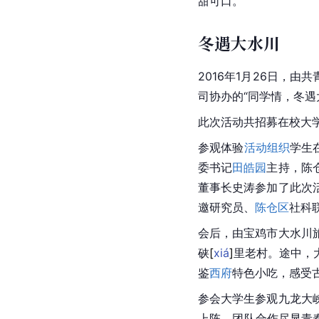
甜可口。
冬遇大水川
2016年1月26日，由共
司协办的“同学情，冬遇
此次活动共招募在校大学
参观体验
活动组织
学生
委书记
田皓园
主持，陈
董事长史涛参加了此次
邀研究员、
陈仓区
社科
会后，由宝鸡市大水川
硖
[
xiá
]
里老村。途中，
鉴
西府
特色小吃，感受
参会大学生参观
九龙
大
上阵，团队合作尽显青