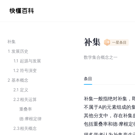
补集
补集
一星
条目
1
发展历史
数学集合概念之一
1.1
起源与发展
1.2
符号演变
条目
2
基本概念
2.1
定义
补集一般指绝对补集，即
2.2
相关运算
不属于A的元素组成的
重叠率
其他分支中，存在补集
德·摩根定律
包括重叠率和德·摩根定
2.3
相关概念
很多学者认为补集产生