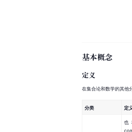
基本概念
定义
在
集合论
和数学的其他
分类
定
也
co