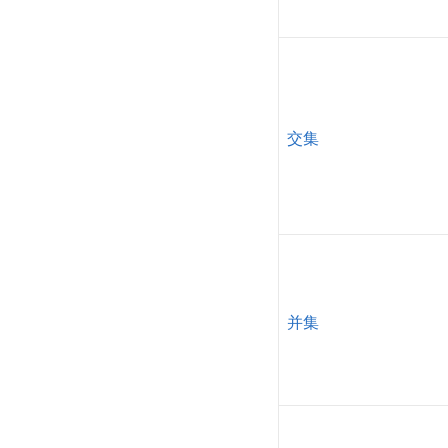
交集
并集