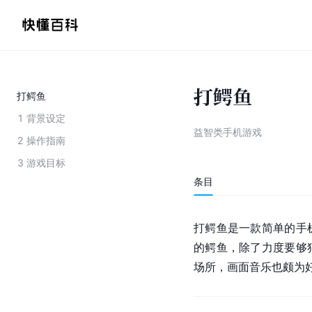
打鳄鱼
打鳄鱼
1
背景设定
益智类手机游戏
2
操作指南
3
游戏目标
条目
打鳄鱼是一款简单的手
的鳄鱼，除了力度要够
场所，画面音乐也颇为