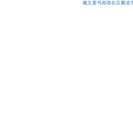
佩文斋书画谱在豆瓣读