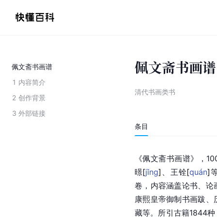
佩文斋书画谱
佩文斋书画谱
1
内容简介
清代书画类书
2
创作背景
3
外部链接
条目
《佩文斋书画谱》，10
暻
[
jǐng
]
、王
铨
[
quán
]
卷，内容涵盖论书、论
康熙皇帝御制书画跋、
藏等。所引古籍1844