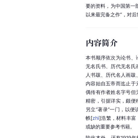
要的资料，为中国第一
以来最完备之作”，对
内容简介
本书顺序依次为论书、
无名氏书、历代无名氏
人书跋、历代名人画跋
内容始自五帝而迄止于
偶传有作者姓名字号但
精密，引据详实，颇便
另立“著录”一门，以
帙
[
zhì
]
浩繁，材料丰富
或缺的重要参考书籍。
除此本外，还有1919