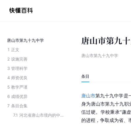
唐山市第九十
唐山市第九十九中学
1
正文
唐山市第九十九中学
2
设施完善
3
管理科学
条目
4
师资优良
5
教学严谨
唐山市
第九十九中学是
6
成绩优异
身为唐山市第九十九职
7
条目合集
伍过硬。学校秉承“谦
7.1
河北省唐山市境内的中学
的进程，争取成为省、