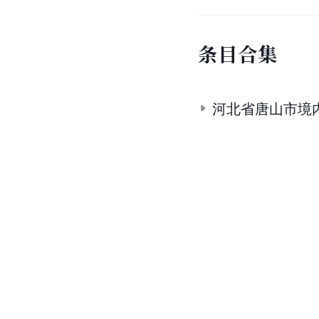
条
目
合
集
河北省唐山市境