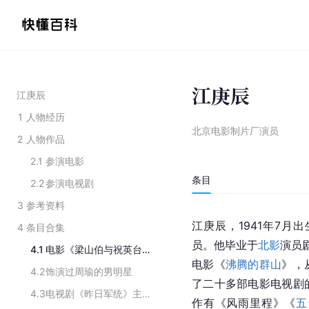
江庚辰
江庚辰
1
人物经历
北京电影制片厂演员
2
人物作品
2.1
参演电影
条目
2.2
参演电视剧
3
参考资料
江庚辰，1941年7
4
条目合集
员。他毕业于
北影
演员
4.1
电影《梁山伯与祝英台新传》的主要演职人员
电影《
沸腾的群山
》，
4.2
饰演过周瑜的男明星
了二十多部电影电视剧
4.3
电视剧《昨日军统》主要演职员
作有《风雨里程》《
五