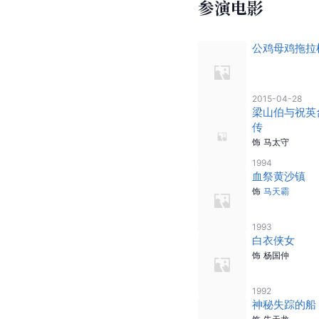
参演电影
公鸡母鸡拖拉
2015-04-28
梁山伯与祝英
传
饰
马太守
1994
血祭黄沙镇
饰
马天霸
1993
白衣侠女
饰
杨国仲
1992
神秘失踪的船