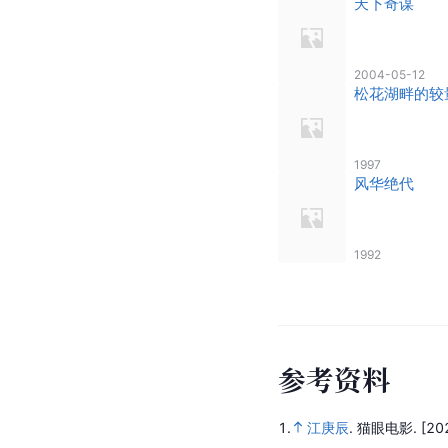
天下奇谋
2004-05-12
松花湖畔的较
1997
风华绝代
1992
参
考
资
料
1.
江庚辰
.
猫眼电影.
[20