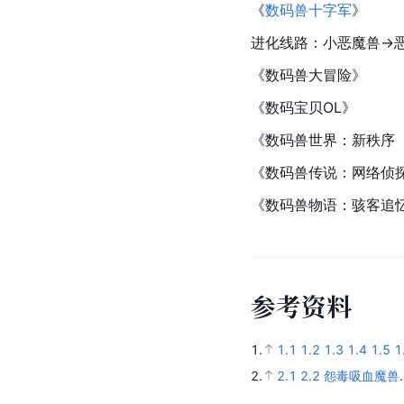
《
数码兽十字军
》
进化线路：小
恶魔兽
→
《
数码兽
大冒险》
《
数码宝贝
OL》
《数码兽世界：新秩序（Digi
《
数码兽传说：网络侦
《数码兽物语：骇客追
参
考
资
料
1.
1.1
1.2
1.3
1.4
1.5
1
2.
2.1
2.2
怨毒吸血魔兽