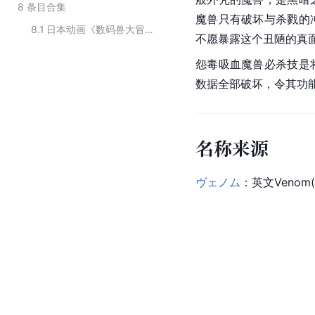
8
条目合集
魔兽只有破坏与杀戮的
8.1
日本动画《数码兽大冒险》及其衍生作品中的角色
不愿暴露这个丑陋的真
怨毒吸血魔兽必杀技是
数据全部破坏，令其功能
名称来源
ヴェノム
：英文Venom