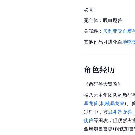
动画：
完全体：
吸血魔兽
关联种：
贝利亚吸血魔
其他作品可进化自
地狱
角色经历
《数码兽大冒险》
被八大主角团队的数码
暴龙兽
(
机械暴龙兽
)、
过程中，被
战斗暴龙兽
使兽
等围攻，但仍然占
金属加鲁鲁兽(钢铁加鲁