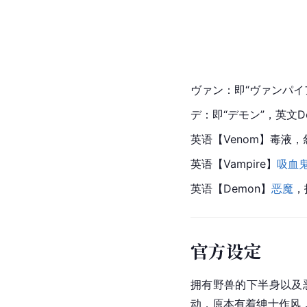
ヴァン：即“ヴァンパイア”
デ：即“デモン”，英文D
英语
【
Venom
】毒液，
英语【Vampire】
吸血
英语【Demon】
恶魔
，
官方设定
拥有野兽的下半身以及
动，原本有着绅士作风