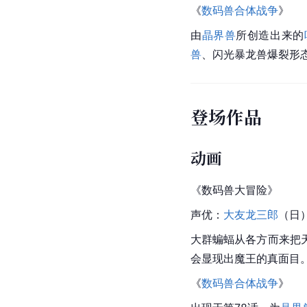
《
数码兽合体战争
》
由
晶界兽
所创造出来的
兽
、
闪光暴龙兽
爆裂形
登场作品
动画
《
数码兽
大冒险》
声优：
大友龙三郎
（日
大群蝙蝠从各方而来把
会显现出魔王的真面目
《
数码兽合体战争
》