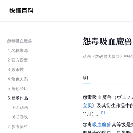
怨毒吸血魔兽
怨毒吸血魔兽
1
名称来源
动画《数码兽大冒险》中登
2
官方设定
3
必杀技
条目
4
角色关系
5
角色经历
怨毒吸血魔兽（ヴェノムヴ
6
登场作品
宝贝
》及其衍生作品中的
6.1
动画
[
1
]
11月）。
6.2
游戏
怨毒
吸血魔兽
其等级是
7
参考资料
般外壳的魔兽，是黑暗