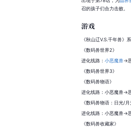
出现于第78话，为
晶界
召的孩子们合力击败。
游戏
《
秋山辽
V.S.
千年兽
》
《
数码兽
世界2》
进化线路：
小恶魔兽
→
《数码兽
世界3
》
《数码兽物语》
进化线路：小恶魔兽→
《数码兽物语：日光/月
进化线路：小恶魔兽→
《数码兽收藏家》