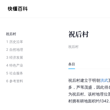
祝后村
祝后村
1
历史沿革
祝后村
2
自然地理
3
经济发展
条目
4
特色产业
5
社会服务
祝后村建立于明朝
洪武
6
参考资料
多，芦苇茂盛，因此得
为祝后村。该村地理位置
村拥有耕地面积约1342