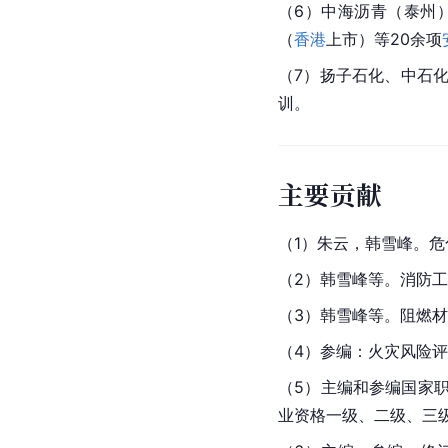
（6）中海沥青（泰州
（
香港
上市）等20余项
（7）扬子石化、中石
训。
主要贡献
（1）
朱云
，韩雪峰。危
（2）韩雪峰等。消防
（3）韩雪峰等。阻燃
（4）参编：火灾风险评
（5）主编和参编国家
业资格一级、二级、三级