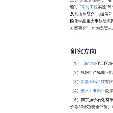
验”、“
消防工程
实验”
及其控制研究”（编号7
险化学品重大事故隐患
方案研究”，作为负责
研究方向
（1）
上海宝钢
化工区域
（2）轧钢生产线地下
（3）
新疆金风科技
有限
（4）
苏州工业园区
驳岸
（5）南京扬子石化有
价等30余项安全评价、