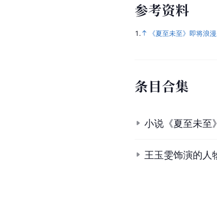
参
考
资
料
1.
《夏至未至》即将浪漫
条
目
合
集
小说《夏至未至
王玉雯饰演的人