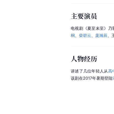
主要演员
电视剧《夏至未至》乃
桐
、
柴碧云
、
庞瀚辰
、
人物经历
讲述了几位年轻人从
高
该剧在2017年暑期登陆