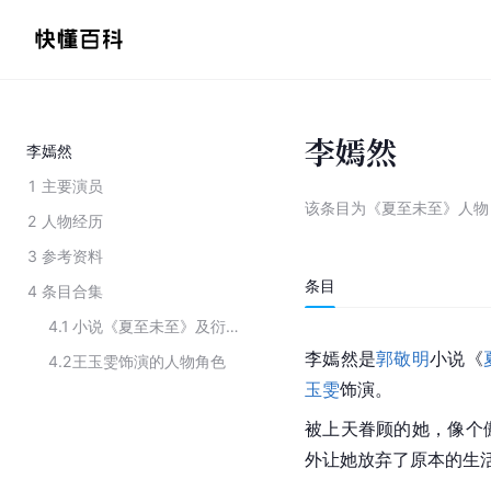
李嫣然
李嫣然
1
主要演员
该条目为
《夏至未至》人物
2
人物经历
3
参考资料
条目
4
条目合集
4.1
小说《夏至未至》及衍生作品中的人物
李嫣然是
郭敬明
小说《
4.2
王玉雯饰演的人物角色
玉雯
饰演。
被上天眷顾的她，像个
外让她放弃了原本的生