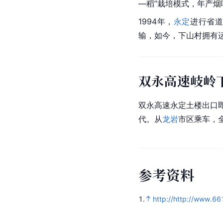
—稻”栽培模式，年产烟
1994年，
永定
进行省
输，如今，下山村拥有运
双永高速岐岭
双永高速永定土楼出口即
代。从
龙岩
市区乘车，
参
考
资
料
1.
http://http://www.6