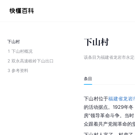
下山村
下山村
1
下山村概况
该条目为
福建省龙岩市永定
2
双永高速岐岭下山出口
3
参考资料
条目
下山村位于
福建省龙岩
的活动据点。1929年
房”领导革命斗争。当时
众跟着共产党闹革命的
下山村人富了，村变了