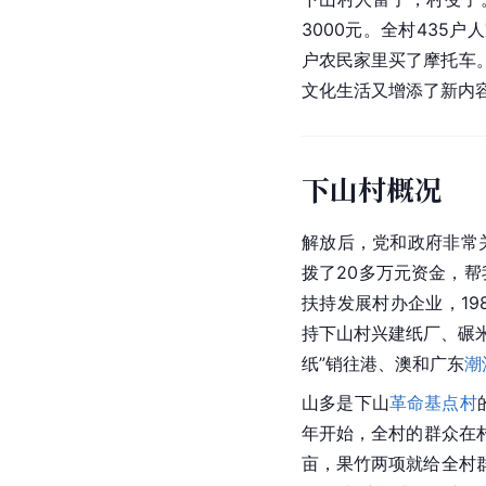
3000元。全村435
户农民家里买了摩托车。
文化生活又增添了新内
下山村概况
解放后，党和政府非常
拨了20多万元资金，
扶持发展村办企业，19
持下山村兴建纸厂、碾米
纸”销往港、澳和广东
潮
山多是下山
革命基点村
年开始，全村的群众在村
亩，果竹两项就给全村群