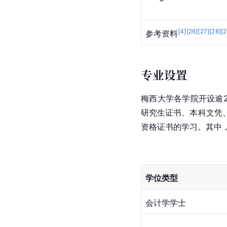
[
4
]
[
26
]
[
27
]
[
28
]
[
2
参考资料
专业设置
梅西大学各学院开设逾
研究生证书、本科文凭
资格证书的学习。其中，
学位类型
会计学学士