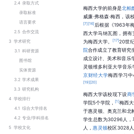
2.4
录取方式
梅西大学的前身是
北帕
录取标准
威廉·弗格森·梅西，该
语言要求
[
7
]
[
16
]
后根据《1963年
2.5
合作交流
西大学马纳瓦图，拥有
[
17
]
3
学术研究
为梅西大学。
20世
院
合作成立了教育研究生
3.1
科研资源
成立设计、美术和音乐学
图书馆
灵顿维多利亚大学音乐
实体资源
京财经大学
梅西学习中
3.2
学术成果
[
19
]
[
20
]
3.3
研究机构
梅西大学该校现下设
商
4
学校排行
[
1
]
学院5个学院，
梅西大
4.1
综合大学排名
于惠灵顿、奥克兰和北
4.2
专业/学科排名
学生总数为30296人
5
学校文化
人，
惠灵顿
校区3028