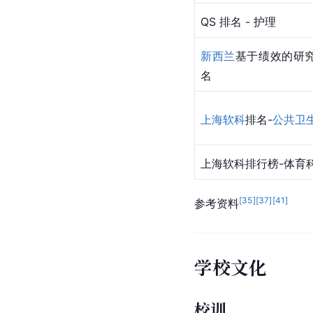
QS 排名 - 护理
新西兰
基于绩效的研
名
上海软科
排名-
公共卫
上海软科排行榜-体育
[
35
]
[
37
]
[
41
]
参考资料
学校文化
校训