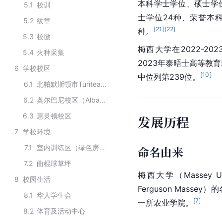
本科学士学位、硕士学
5.1
校训
士学位24种、荣誉本
5.2
纹章
[
21
]
[
22
]
种。
5.3
校徽
梅西大学在2022-20
5.4
火种采集
2023年泰晤士高等教
6
学校校区
[
10
]
中位列第239位。
6.1
北帕默斯顿市Turitea校区
6.2
奥尔巴尼校区（Albany Campus）
6.3
惠灵顿校区
发展历程
7
学校环境
7.1
室内训练区（绿色房间）
命名由来
7.2
曲棍球草坪
梅西大学（Massey U
8
校园生活
Ferguson Mass
8.1
华人学生会
[
7
]
一所农业学院。
8.2
体育及活动中心