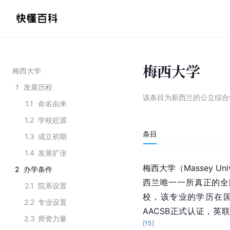
梅西大学
梅西大学
1
发展历程
该条目为
新西兰的公立综合
1.1
命名由来
1.2
学校起源
条目
1.3
成立初期
1.4
发展扩张
梅西大学（Massey Uni
2
办学条件
西兰唯一一所真正的全
2.1
院系设置
校，该专业的学历在
2.2
专业设置
AACSB正式认证，
2.3
师资力量
[
15
]