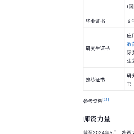
(国
毕业证书
文
应
教
研究生证书
际
生
研
熟练证书
书
[
21
]
参考资料
师资力量
截至2024年5月，梅