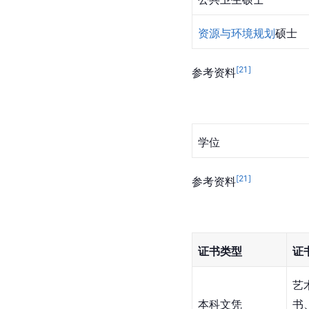
资源与环境规划
硕士
[
21
]
参考资料
学位
[
21
]
参考资料
证书类型
证
艺
本科文凭
书