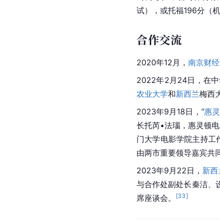
试），或托福196分（机
合作交流
2020年12月，
南京财经
2022年2月24日，
农业大学
和
新西兰
梅西
2023年9月18日，“
惠灵
长托芮•法瑙，惠灵顿
门大学电影学院主持工
由两市重要领导嘉宾共
2023年9月22日，
新西
与合作处副处长秦洁、
[
33
]
席座谈会。