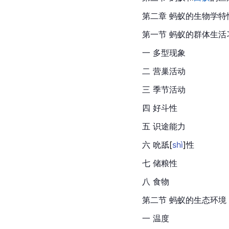
第二章 蚂蚁的
生物学
特
第一节 蚂蚁的群体生活
一 多型现象
二 营巢活动
三 季节活动
四 好斗性
五 识途能力
六 吮
舐
[
shì
]
性
七 储粮性
八 食物
第二节 蚂蚁的生态环境
一 温度