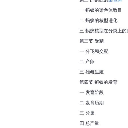
一 蚂蚁的梁色体数目
二 蚂蚁的核型进化
三 蚂蚁核型在分类上的
第三节 受精
一 分飞和交配
二 产卵
三 雄雌生殖
第四节 蚂蚁的发育
一 发育阶段
二 发育历期
三 分巢
四 总产量